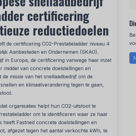
opese snellaadbedrijf
dder certificering
Di
tieuze reductiedoelen
Be
vo
ft de certificering CO2-Prestatieladder niveau 4
delijk Aanbesteden en Ondernemen (SKAO).
N
jf in Europa, de certificering vanwege haar inzet
 middel van concrete doelstellingen en
t de missie van het snellaadbedrijf om de
ersnellen en klimaatverandering tegen te gaan,
stoot.
dat organisaties helpt hun CO2-uitstoot te
estatieladder om te identificeren waar ze haar
 heeft Fastned concrete doelstellingen en
t, afgezet tegen het aantal verkochte kWh, te