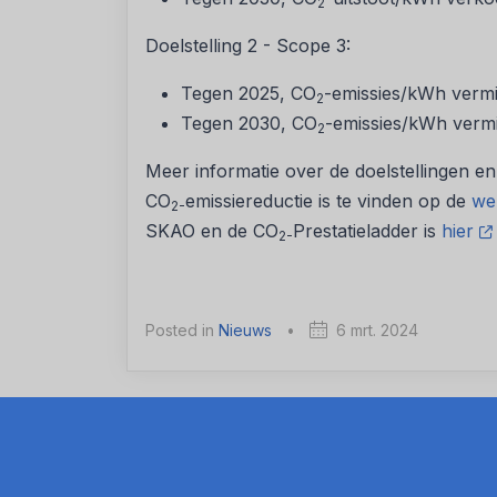
2
Doelstelling 2 - Scope 3:
Tegen 2025, CO
-emissies/kWh vermi
2
Tegen 2030, CO
-emissies/kWh vermi
2
Meer informatie over de doelstellingen e
CO
emissiereductie is te vinden op de
we
2-
SKAO en de CO
Prestatieladder is
hier
2-
Posted in
Nieuws
•
6 mrt. 2024