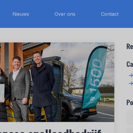
Nieuws
Over ons
Contact
Re
Ca
Po