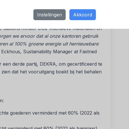
 dit proces, wat ondersteund werd door Dutch
missies het grootste deel van onze uitstoot
Instellingen
Akkoord
e nu concrete maatregelen. We kijken
 stations minder CO2-intensieve materialen en
gen we ervoor dat al onze kantoren gebruik
ren al 100% groene energie uit hernieuwbare
 Eckhous, Sustainability Manager at Fastned
r een derde partij, DEKRA, om gecertificeerd te
n zien dat het vooruitgang boekt bij het behalen
d
n:
ochte goederen verminderd met 60% (2022 als
cht verminderd met 80% (2022 als basisjaar)