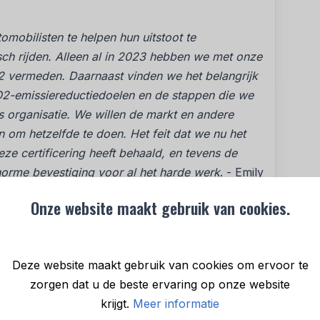
mobilisten te helpen hun uitstoot te
sch rijden. Alleen al in 2023 hebben we met onze
2 vermeden. Daarnaast vinden we het belangrijk
O2-emissiereductiedoelen en de stappen die we
s organisatie. We willen de markt en andere
 om hetzelfde te doen. Het feit dat we nu het
deze certificering heeft behaald, en tevens de
enorme bevestiging voor al het harde werk
. - Emily
ed
Onze website maakt gebruik van cookies.
atieladder certificering vereiste een uitgebreid
stned. Dit is de uitstoot door eigen
Deze website maakt gebruik van cookies om ervoor te
erde activiteiten.
zorgen dat u de beste ervaring op onze website
krijgt.
Meer informatie
nisaties nog niet veel mee bezig zijn vanwege