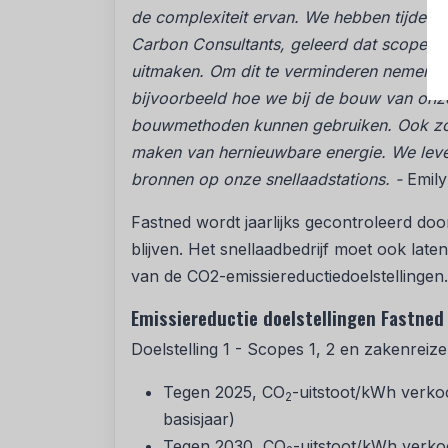
de complexiteit ervan. We hebben tijdens
Carbon Consultants, geleerd dat scope 3 e
uitmaken. Om dit te verminderen nemen w
bijvoorbeeld hoe we bij de bouw van onze
bouwmethoden kunnen gebruiken. Ook zor
maken van hernieuwbare energie. We leve
bronnen op onze snellaadstations. -
Emily
Fastned wordt jaarlijks gecontroleerd doo
blijven. Het snellaadbedrijf moet ook late
van de CO2-emissiereductiedoelstellingen.
Emissiereductie doelstellingen Fastne
Doelstelling 1 - Scopes 1, 2 en zakenreize
Tegen 2025, CO
-uitstoot/kWh verk
2
basisjaar)
Tegen 2030, CO
-uitstoot/kWh verko