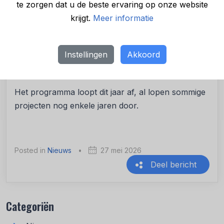
De EU startte het
Herstel- en Veerkrachtplan
in
te zorgen dat u de beste ervaring op onze website
2022. Het doel: Europese landen duurzamer en
krijgt.
Meer informatie
economisch sterker uit de coronacrisis en
energiecrisis laten komen. Voorwaarde voor
Instellingen
Akkoord
financiering is dat projecten bijdragen aan klimaat,
natuur en maatschappij.
Het programma loopt dit jaar af, al lopen sommige
projecten nog enkele jaren door.
Posted in
Nieuws
•
27 mei 2026
Deel bericht
Recente berichten
Categoriën