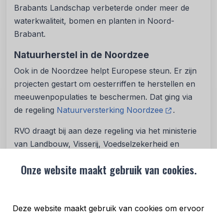
Brabants Landschap verbeterde onder meer de
waterkwaliteit, bomen en planten in Noord-
Brabant.
Natuurherstel in de Noordzee
Ook in de Noordzee helpt Europese steun. Er zijn
projecten gestart om oesterriffen te herstellen en
meeuwenpopulaties te beschermen. Dat ging via
de regeling
Natuurversterking Noordzee
.
RVO draagt bij aan deze regeling via het ministerie
van Landbouw, Visserij, Voedselzekerheid en
Natuur (LVVN). Bedreigde diersoorten krijgen een
Onze website maakt gebruik van cookies.
betere leefomgeving en de Noordzee wordt
duurzamer gebruikt.
Over het Europese programma
Deze website maakt gebruik van cookies om ervoor