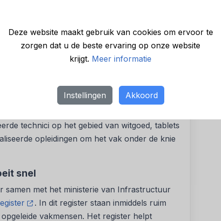
 Nederland opnieuw de aandacht op het belang
en nog te vaak elektronische apparaten weg die
Deze website maakt gebruik van cookies om ervoor te
rs, voorzitter van Techniek Nederland. ‘Dat is
zorgen dat u de beste ervaring op onze website
ie en het levert onnodige uitstoot van CO₂ op.
krijgt.
Meer informatie
k én ze dragen bij aan een circulaire economie
eren wordt de norm.’
Instellingen
Akkoord
ezen voor repareren in plaats van vervangen.
erde technici op het gebied van witgoed, tablets
ialiseerde opleidingen om het vak onder de knie
eit snel
r samen met het ministerie van Infrastructuur
egister
. In dit register staan inmiddels ruim
opgeleide vakmensen. Het register helpt