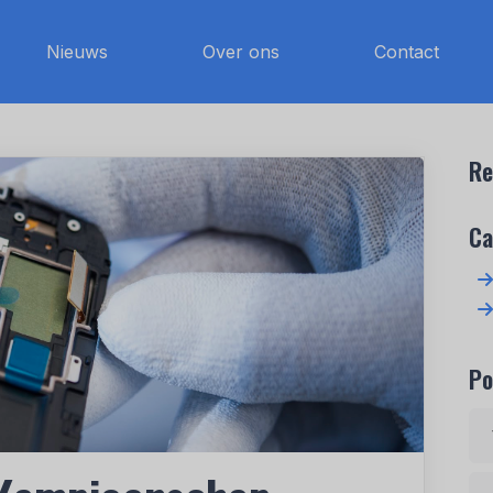
Nieuws
Over ons
Contact
Re
Ca
Po