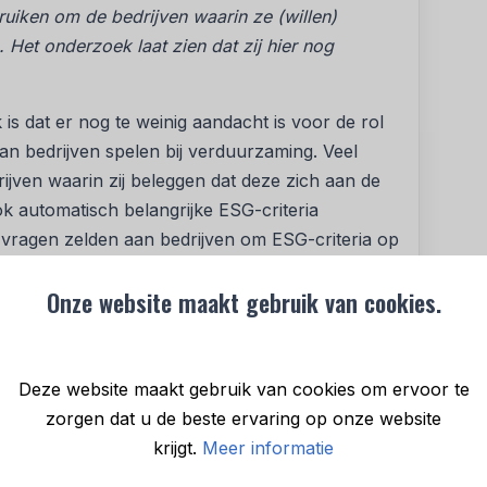
ruiken om de bedrijven waarin ze (willen)
Het onderzoek laat zien dat zij hier nog
s dat er nog te weinig aandacht is voor de rol
n bedrijven spelen bij verduurzaming. Veel
jven waarin zij beleggen dat deze zich aan de
 automatisch belangrijke ESG-criteria
vragen zelden aan bedrijven om ESG-criteria op
mers en/of toeleveranciers. Bijl:
“We zien dat
Onze website maakt gebruik van cookies.
e waardeketen. Denk hierbij aan onderaannemers
j ontbossing, mensenrechtenschendingen of
ntroleren of er in de waardeketen geen
de investeerders in deze bedrijven ook een
Deze website maakt gebruik van cookies om ervoor te
 van de onderzochte pensioenfondsen,
zorgen dat u de beste ervaring op onze website
in zijn beleid.”
krijgt.
Meer informatie