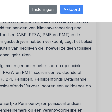
 een onvoldoende voor hun beleid ten aanzien
at alle fondsen controversiële wapens (zoals
Instellingen
Akkoord
s of clustermunitie) uitsluiten. Echter, geen
ver de bestemming van wapenleveranties. Verder
id ten aanzien van klimaatverandering nog
e fondsen (ABP, PFZW, PME en PMT) in de
en gasbedrijven hebben verkocht, zegt het beleid
luiten van bedrijven die, hoewel ze geen fossiele
schaal gebruiken.
t algemeen genomen beter scoren op sociale
BP, PFZW en PMT) scoren een voldoende of
BP, BPL Pensioen, Pensioenfonds Detailhandel,
nsioenfonds Vervoer) scoren een voldoende op
de Eerlijke Pensioenwijzer pensioenfondsen
endeelnemers op een verantwoordelijke en