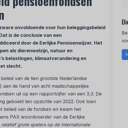
id pensioenfondsen
n
Di
 zware onvoldoende voor hun beleggingsbeleid
Be
at is de conclusie van een
vo
liceerd door de Eerlijke Pensioenwijzer. Het
pen als dierenwelzijn, natuur en
N
’s belastingen, klimaatverandering en
t slecht.
 beleid van de tien grootste Nederlandse
) aan de hand van acht maatschappelijke
dsen uit op een rapportcijfer van een 3,3. De
g geboekt ten opzichte van 2022. Ook toen
et beleid van de fondsen en kwam het
namens PAX woordvoerder van de Eerlijke
relatief grote spelers op de internationale