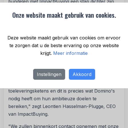
bundelen met ImpactBuying een stap dichter zijn
bij het bereiken van een ‘better slice’ voor iedereen
Onze website maakt gebruik van cookies.
die betrokken is bij onze toeleveringsketen, door
verbeterde traceerbaarheid van boerderij tot
winkel", zegt Marika Stegmeijer, Group Chief ESG
Deze website maakt gebruik van cookies om ervoor
Officer bij Domino's.
te zorgen dat u de beste ervaring op onze website
"We zijn vereerd om als B-Corp uit Alkmaar te
krijgt.
Meer informatie
mogen werken voor het grootste pizzabedrijf ter
wereld en Domino's te ondersteunen in hun reis
Instellingen
Akkoord
naar duurzame pizza's. Wij brengen zekerheid in
plaats van aannames over producten claims en
toeleveringsketens en dit is precies wat Domino's
nodig heeft om hun ambitieuze doelen te
bereiken," zegt Leontien Hasselman-Plugge, CEO
van ImpactBuying.
"We zullen binnenkort contact opnemen met onze