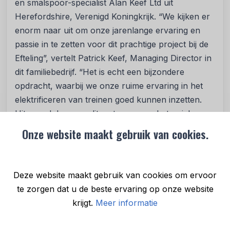
en smalspoor-specialist Alan Keef Ltd uit
Herefordshire, Verenigd Koningkrijk. “We kijken er
enorm naar uit om onze jarenlange ervaring en
passie in te zetten voor dit prachtige project bij de
Efteling”, vertelt Patrick Keef, Managing Director in
dit familiebedrijf. “Het is echt een bijzondere
opdracht, waarbij we onze ruime ervaring in het
elektrificeren van treinen goed kunnen inzetten.
Uiteraard doen we dit met oog voor het unieke
karakter van de stoomtreinen. We zorgen ervoor
Onze website maakt gebruik van cookies.
dat alle onderdelen blijven behouden ten behoeve
van de historische waarde.” Alan Keef Ltd is geen
onbekende voor de Efteling. In 1991 bouwde deze
Deze website maakt gebruik van cookies om ervoor
Britse leverancier de vierde en laatste locomotief
te zorgen dat u de beste ervaring op onze website
voor de Efteling Stoomtrein Maatschappij, Trijntje.
krijgt.
Meer informatie
Het familiebedrijf is een autoriteit op gebied van
smalspoor en vierde recent haar 50-jarig bestaan.