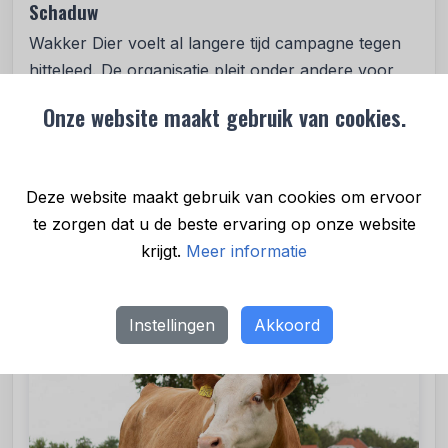
Schaduw
Wakker Dier voelt al langere tijd campagne tegen
hitteleed. De organisatie pleit onder andere voor
schaduw in de wei op hete dagen. Melkkoeien zijn
Onze website maakt gebruik van cookies.
bijzonder gevoelig voor warmte; ze ervaren al
hittestress vanaf 22 graden. Ze zetten de hele dag
voedsel om in melk, en daarbij komt veel warmte
Deze website maakt gebruik van cookies om ervoor
vrij. Hoe hoger de melkproductie, hoe belangrijker
te zorgen dat u de beste ervaring op onze website
schaduw wordt.
krijgt.
Meer informatie
Instellingen
Akkoord