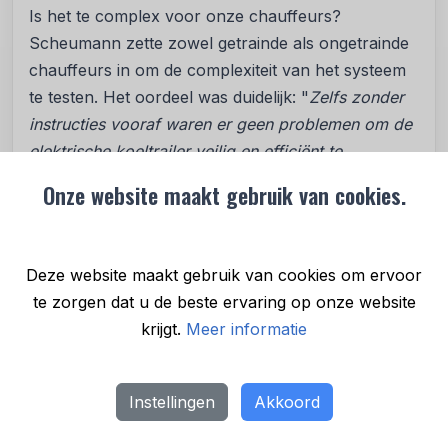
Is het te complex voor onze chauffeurs?
Scheumann zette zowel getrainde als ongetrainde
chauffeurs in om de complexiteit van het systeem
te testen. Het oordeel was duidelijk: "
Zelfs zonder
instructies vooraf waren er geen problemen om de
elektrische koeltrailer veilig en efficiënt te
bedienen
." Het dashboard toont real-time
Onze website maakt gebruik van cookies.
batterijgegevens, terwijl telematica automatisch
eventuele problemen meldt, eigenschappen die de
operationele complexiteit verminderen in
Deze website maakt gebruik van cookies om ervoor
vergelijking met conventionele dieselkoelers.
te zorgen dat u de beste ervaring op onze website
krijgt.
Meer informatie
Hoe zit het met serviceondersteuning? Toen zich
een technisch probleem voordeed, stuurde
SolarEdge de volgende ochtend een monteur.
Instellingen
Akkoord
"
Eerlijk gezegd heb ik nog nooit zo'n goede
service in deze vorm meegemaakt
," zegt