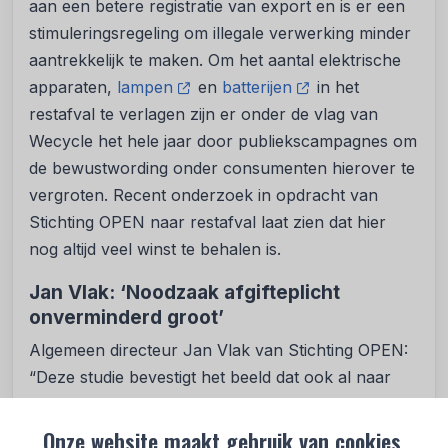
aan een betere registratie van export en is er een
stimuleringsregeling om illegale verwerking minder
aantrekkelijk te maken. Om het aantal elektrische
apparaten,
lampen
en
batterijen
in het
restafval te verlagen zijn er onder de vlag van
Wecycle het hele jaar door publiekscampagnes om
de bewustwording onder consumenten hierover te
vergroten. Recent onderzoek in opdracht van
Stichting OPEN naar restafval laat zien dat hier
nog altijd veel winst te behalen is.
Jan Vlak: ‘Noodzaak afgifteplicht
onverminderd groot’
Algemeen directeur Jan Vlak van Stichting OPEN:
“Deze studie bevestigt het beeld dat ook al naar
voren kwam uit ons recent gepubliceerde
jaarverslag 2025, namelijk dat we elk jaar opnieuw
Onze website maakt gebruik van cookies.