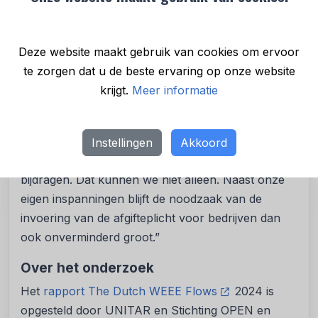
een hoger inzamelpercentage bereiken en dus op
de goede weg zijn. We liggen ook op schema van
de afspraken die wij gemaakt hebben met de
Deze website maakt gebruik van cookies om ervoor
Inspectie voor Leefomgeving en Transport (ILT) en
te zorgen dat u de beste ervaring op onze website
het bijbehorende groeipad. Maar we zijn er nog
krijgt.
Meer informatie
niet. Om de inzameldoelstelling te halen moeten we
de komende twee jaar nog eens 60 miljoen kilo
extra inzamelen. Deze studie helpt ons bij het
Instellingen
Akkoord
formuleren van doelgerichte acties die daaraan
bijdragen. Dat kunnen we niet alleen. Naast onze
eigen inspanningen blijft de noodzaak van de
invoering van de afgifteplicht voor bedrijven dan
ook onverminderd groot.”
Over het onderzoek
Het
rapport The Dutch WEEE Flows
2024 is
opgesteld door UNITAR en Stichting OPEN en