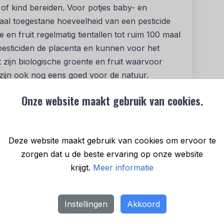
 of kind bereiden. Voor potjes baby- en
aal toegestane hoeveelheid van een pesticide
 en fruit regelmatig tientallen tot ruim 100 maal
esticiden de placenta en kunnen voor het
st zijn biologische groente en fruit waarvoor
 zijn ook nog eens goed voor de natuur.
Onze website maakt gebruik van cookies.
n de pesticidenmetingen van de NVWA van de
 de 4 (73%) gangbare groente en fruit bleek
 bestrijdingsmiddelen, de helft (51%) zelfs met
Deze website maakt gebruik van cookies om ervoor te
dat er veel zorgwekkende pesticiden
zorgen dat u de beste ervaring op onze website
en voor vervanging’, die de lidstaten door
krijgt.
Meer informatie
uden moeten vervangen. In de praktijk gebeurt
nte en fruit (33%) deze omstreden pesticiden
Instellingen
Akkoord
ruit (21%) worden één of meerdere PFAS-
roente en fruit zijn hormoonverstorende