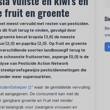
la vuilste en kiwi’s en
 fruit en groente
Di
n het meest vervuild met resten van pesticiden.
Be
 dit fruit terug te vinden, gevolgd door
vo
 groente bevat kropsla (3,6) de meeste
i (2,0) en paprika (2,0). Op fruit en groente
N
4 verschillende soorten landbouwgif terug te
de schoonste fruitsoorten, asperge (0,0) is de
nalyse van Pesticide Action Network
 steekproefsgewijze pesticidenmetingen die
 onder meer supermarkten.
icidenEetwijzer
’ waar de gemiddelde vervuiling
staat aangegeven. De consument kan met de
r gangbare groente en fruit met minder
ral belangrijk voor zwangere vrouwen en