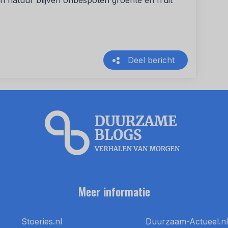
 natuur blijven onbespoten groente en fruit
Deel bericht
Meer informatie
Stoeries.nl
Duurzaam-Actueel.nl