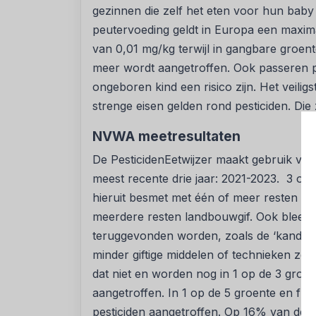
gezinnen die zelf het eten voor hun baby
peutervoeding geldt in Europa een maxim
van 0,01 mg/kg terwijl in gangbare groente
meer wordt aangetroffen. Ook passeren p
ongeboren kind een risico zijn. Het veilig
strenge eisen gelden rond pesticiden. Die
NVWA meetresultaten
De PesticidenEetwijzer maakt gebruik va
meest recente drie jaar: 2021-2023. 3 op
hieruit besmet met één of meer resten van
meerdere resten landbouwgif. Ook bleek 
teruggevonden worden, zoals de ‘kandidat
minder giftige middelen of technieken zo
dat niet en worden nog in 1 op de 3 groe
aangetroffen. In 1 op de 5 groente en f
pesticiden aangetroffen. Op 16% van de g