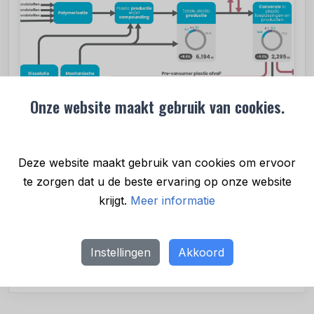
Onze website maakt gebruik van cookies.
Deze website maakt gebruik van cookies om ervoor
te zorgen dat u de beste ervaring op onze website
krijgt.
Meer informatie
Posted in
Nieuws
•
19 mrt. 2024
Instellingen
Akkoord
Deel bericht
Recente berichten