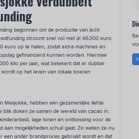
jokke verdubbelt
unding
Di
nding begonnen om de productie van écht
Be
owdfunding stroomt snel vol met al 46.000 euro
vo
00 euro op te halen, zodat extra machines en
e opslag gefinancierd kunnen worden. Hiermee
N
00 kilo per jaar, wat betekent dat er dubbel
t wordt op het leven van lokale boeren
n Mesjokke, hebben een gezamenlijke liefde
e blik doken ze samen de wereld van cacao in.
 kinderarbeid, lage lonen en ontbossing voor de
 aan mogelijkheden schuil gaat. Zo weten ze nu
er een ander brandproces gebruikt wordt en dat