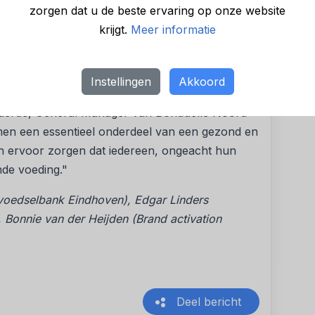
zorgen dat u de beste ervaring op onze website
krijgt.
Meer informatie
land haar B Corp-certificering, een erkenning
e en duurzame verantwoordelijkheid. "We willen
 samenleving vieren door iets terug te doen
Instellingen
Akkoord
mooi is het om dit te kunnen doen tijdens de week
naerde, General Manager van Bonduelle Noord-
en een essentieel onderdeel van een gezond en
en ervoor zorgen dat iedereen, ongeacht hun
onde voeding."
r voedselbank Eindhoven), Edgar Linders
 Bonnie van der Heijden (Brand activation
Deel bericht