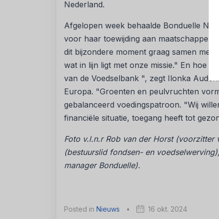
Nederland.
Afgelopen week behaalde Bonduelle Neder
voor haar toewijding aan maatschappelijk
dit bijzondere moment graag samen met de
wat in lijn ligt met onze missie." En hoe 
van de Voedselbank ", zegt Ilonka Aude
Europa. "Groenten en peulvruchten vorm
gebalanceerd voedingspatroon. "Wij will
financiële situatie, toegang heeft tot gez
Foto v.l.n.r Rob van der Horst (voorzitte
(bestuurslid fondsen- en voedselwerving),
manager Bonduelle).
Posted in
Nieuws
•
16 okt. 2024