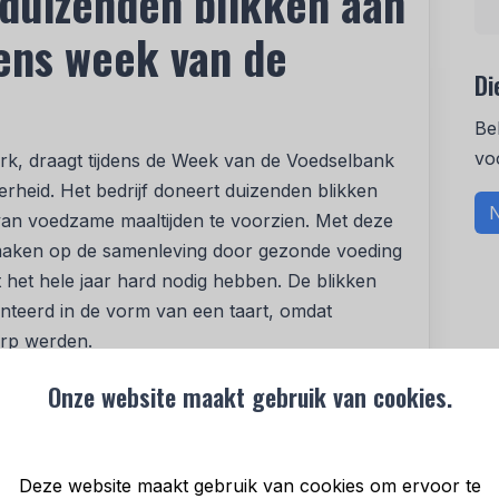
duizenden blikken aan
ens week van de
Di
Be
vo
rk, draagt tijdens de Week van de Voedselbank
kerheid. Het bedrijf doneert duizenden blikken
N
an voedzame maaltijden te voorzien. Met deze
t maken op de samenleving door gezonde voeding
 het hele jaar hard nodig hebben. De blikken
nteerd in de vorm van een taart, omdat
orp werden.
e toenemende vraag naar ondersteuning van de
Onze website maakt gebruik van cookies.
omische situatie waarin steeds meer
a hulp. De schenking, bestaande uit edamame
n verdeeld onder de voedselbanken in heel
Deze website maakt gebruik van cookies om ervoor te