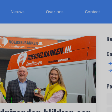
Nieuws
Over ons
Contact
Re
Ca
Po