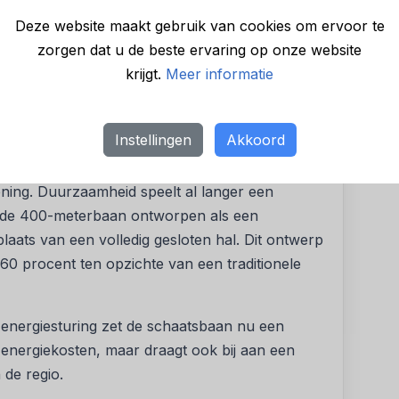
me energie beschikbaar is. Bij tekorten levert
Deze website maakt gebruik van cookies om ervoor te
. Tijdens het schaatsseizoen voorkomt dit extra
zorgen dat u de beste ervaring op onze website
baan veel energie vraagt. Buiten het seizoen
krijgt.
Meer informatie
 van onbalans en het verminderen van lokale
voorziening
Instellingen
Akkoord
n met Eneco om haar ambitie waar te maken:
ening. Duurzaamheid speelt al langer een
 is de 400-meterbaan ontworpen als een
plaats van een volledig gesloten hal. Dit ontwerp
60 procent ten opzichte van een traditionele
e energiesturing zet de schaatsbaan nu een
e energiekosten, maar draagt ook bij aan een
 de regio.