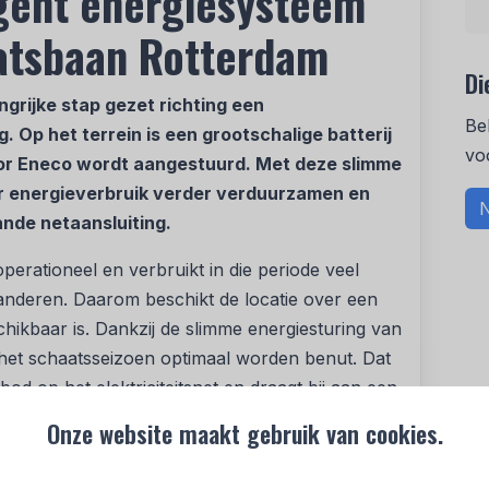
ligent energiesysteem
aatsbaan Rotterdam
Di
grijke stap gezet richting een
Be
 Op het terrein is een grootschalige batterij
vo
or Eneco wordt aangestuurd. Met deze slimme
r energieverbruik verder verduurzamen en
N
nde netaansluiting.
perationeel en verbruikt in die periode veel
garanderen. Daarom beschikt de locatie over een
chikbaar is. Dankzij de slimme energiesturing van
 het schaatsseizoen optimaal worden benut. Dat
od op het elektriciteitsnet en draagt bij aan een
or de schaatsbaan.
Onze website maakt gebruik van cookies.
an de 1 MW-batterij worden opgeladen op