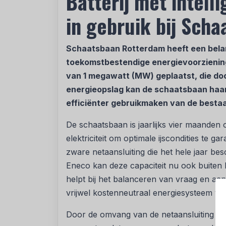
Batterij met intel
in gebruik bij Sch
Schaatsbaan Rotterdam heeft een belan
toekomstbestendige energievoorziening.
van 1 megawatt (MW) geplaatst, die do
energieopslag kan de schaatsbaan haa
efficiënter gebruikmaken van de bestaa
De schaatsbaan is jaarlijks vier maanden o
elektriciteit om optimale ijscondities te 
zware netaansluiting die het hele jaar bes
Eneco kan deze capaciteit nu ook buiten
helpt bij het balanceren van vraag en aanb
vrijwel kostenneutraal energiesysteem vo
Door de omvang van de netaansluiting k