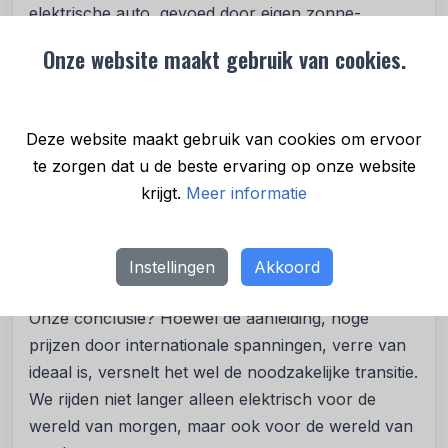
elektrische auto, gevoed door eigen zonne-
energie, is daar het ultieme voorbeeld van.
Onze website maakt gebruik van cookies.
De uitdaging voor de toekomst
De enorme belangstelling heeft ook een keerzijde:
Deze website maakt gebruik van cookies om ervoor
de druk op installateurs neemt toe. Met een stijging
te zorgen dat u de beste ervaring op onze website
van 175% in de vraag naar laadpalen in korte tijd,
krijgt.
Meer informatie
lopen de wachttijden op. Wil jij deze zomer nog
zorgeloos en voordelig elektrisch rijden? Dan is het
verstandig om nu alvast te kijken naar de
Instellingen
Akkoord
mogelijkheden voor een eigen laadpunt
.
Onze conclusie? Hoewel de aanleiding, hoge
prijzen door internationale spanningen, verre van
ideaal is, versnelt het wel de noodzakelijke transitie.
We rijden niet langer alleen elektrisch voor de
wereld van morgen, maar ook voor de wereld van