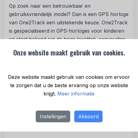
Op zoek naar een betrouwbaar en
gebruiksvriendelijk model? Dan is een GPS horloge
van One2Track een uitstekende keuze. One2Track
is gespecialiseerd in GPS-horloges voor kinderen
en staat bekend om de hoge kwaliteit, eenvoudige
bediening en veilige technologie. De horloges zijn
Onze website maakt gebruik van cookies.
kindvriendelijk ontworpen, en de bijbehorende app
is overzichtelijk en gemakkelijk in gebruik voor
ouders.
Deze website maakt gebruik van cookies om ervoor
te zorgen dat u de beste ervaring op onze website
Daarnaast biedt One2Track Nederlandstalige
krijgt.
Meer informatie
ondersteuning en duidelijke handleidingen, zodat je
zonder technische kennis direct aan de slag kunt.
De GPS-horloges worden geleverd met een
Instellingen
Akkoord
passende simkaart en zijn klaar voor gebruik – wel
zo handig.