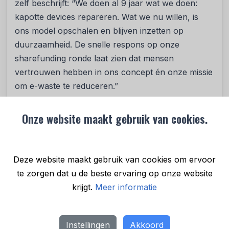
zelf beschrijft: “We doen al 9 jaar wat we doen:
kapotte devices repareren. Wat we nu willen, is
ons model opschalen en blijven inzetten op
duurzaamheid. De snelle respons op onze
sharefunding ronde laat zien dat mensen
vertrouwen hebben in ons concept én onze missie
om e-waste te reduceren.”
De sharefunding campagne loopt nog steeds, en
Onze website maakt gebruik van cookies.
geïnteresseerde investeerders kunnen deelnemen
via de officiële kanalen van ThePhoneLab. Het
bedrijf is hard op weg om het doel van €2 miljoen
Deze website maakt gebruik van cookies om ervoor
te behalen en roept iedereen op om onderdeel te
te zorgen dat u de beste ervaring op onze website
worden van deze duurzame missie.
krijgt.
Meer informatie
Investeren kan via
deze link
!
Instellingen
Akkoord