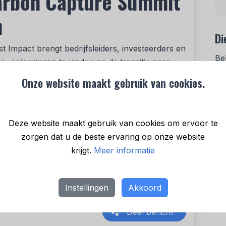
Carbon Capture Summit
m
Di
Impact brengt bedrijfsleiders, investeerders en
Be
 oplossingen te vinden en de transitie naar
vo
meer dan 80 sprekers en meer dan 400
Onze website maakt gebruik van cookies.
ginele inzichten en praktische oplossingen die
N
oekomst van de CCUS-markt. Ontmoet de meest
an 25 CCUS-projecten.
Deze website maakt gebruik van cookies om ervoor te
(Kortingscode = G-
zorgen dat u de beste ervaring op onze website
ure Summit 2025
krijgt.
Meer informatie
 op 6 februari 2025.
Instellingen
Akkoord
Deel bericht