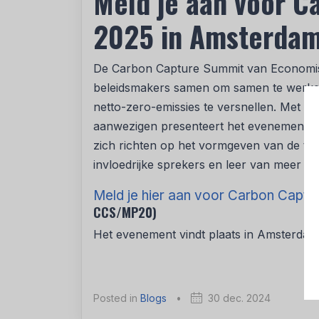
Meld je aan voor 
2025 in Amsterda
De Carbon Capture Summit van Economist 
beleidsmakers samen om samen te werken,
netto-zero-emissies te versnellen. Met 
aanwezigen presenteert het evenement ori
zich richten op het vormgeven van de t
invloedrijke sprekers en leer van meer d
Meld je hier aan voor Carbon Capt
CCS/MP20)
Het evenement vindt plaats in Amsterdam
Posted in
Blogs
•
30 dec. 2024