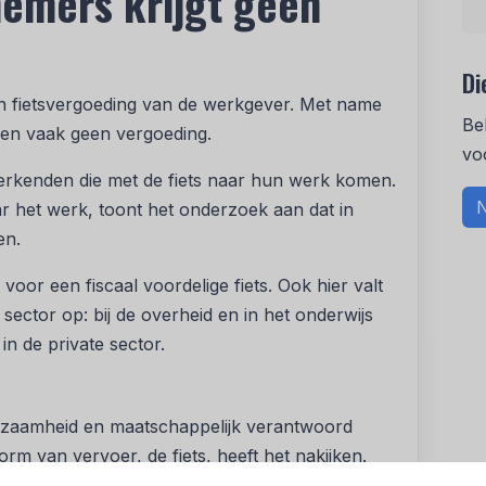
emers krijgt geen
Di
n fietsvergoeding van de werkgever. Met name
Be
den vaak geen vergoeding.
vo
werkenden die met de fiets naar hun werk komen.
N
r het werk, toont het onderzoek aan dat in
en.
voor een fiscaal voordelige fiets. Ook hier valt
 sector op: bij de overheid en in het onderwijs
n de private sector.
rzaamheid en maatschappelijk verantwoord
 van vervoer, de fiets, heeft het nakijken.
s zelf voor de kosten op. Vreemd, want een fiets