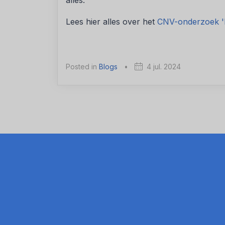
alles.’
Lees hier alles over het
CNV-onderzoek 'F
Posted in
Blogs
•
4 jul. 2024