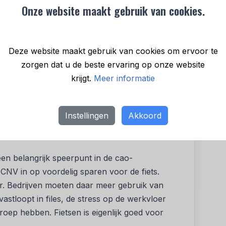
Onze website maakt gebruik van cookies.
s duur, ook in onderhoud,’ stelt Piet Fortuin,
Deze website maakt gebruik van cookies om ervoor te
zorgen dat u de beste ervaring op onze website
aart CO2 en voorkomt overgewicht, blijkt uit
krijgt.
Meer informatie
den hebben een zittend beroep. Ook beroepen
ing kostten, zijn steeds meer geautomatiseerd.
tekent anderzijds dat er minder wordt
Instellingen
Akkoord
een belangrijk speerpunt in de cao-
NV in op voordelig sparen voor de fiets.
oor. Bedrijven moeten daar meer gebruik van
stloopt in files, de stress op de werkvloer
ep hebben. Fietsen is eigenlijk goed voor