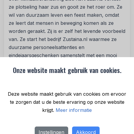
ze plotseling haar zus en gooit ze het roer om. Ze
wil van duurzaam leven een feest maken, omdat
ze leert dat mensen in beweging komen als ze
worden geraakt. Zij is er zelf het levende voorbeeld
van. Ze start het bedrijf Zustaina.nl waarmee ze
duurzame personeelsattenties en
eindejaarsgeschenken samenstelt met een mooi
verhaal. In november was ze een van de
Onze website maakt gebruik van cookies.
klimaatburgemeesters in Voorne aan Zee tijdens de
Nationale Kllimaatweek. Haar missie is om met
‘goed geven’ een miljoen medewerkers enthousiast
Deze website maakt gebruik van cookies om ervoor
te maken voor duurzame keuzes. En dat gaat
te zorgen dat u de beste ervaring op onze website
goed. Dit boek sluit naadloos op die missie aan.
krijgt.
Meer informatie
Specificaties
Auteur: Manon van Leeuwen
Instellingen
Akkoord
Bindwijze: paperback