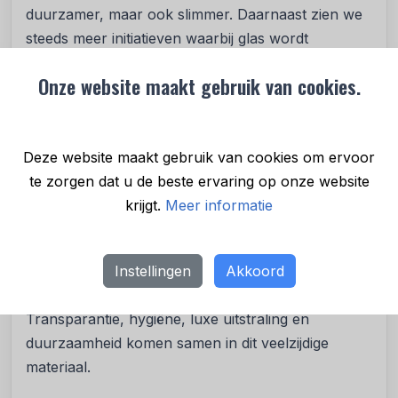
duurzamer, maar ook slimmer. Daarnaast zien we
steeds meer initiatieven waarbij glas wordt
hergebruikt in creatieve vormen. Van kunstwerken
Onze website maakt gebruik van cookies.
tot bouwmaterialen: glas krijgt een tweede leven,
zonder concessies te doen aan kwaliteit. Dit past
volledig in het streven naar een circulaire
Deze website maakt gebruik van cookies om ervoor
economie waarin grondstoffen eindeloos worden
te zorgen dat u de beste ervaring op onze website
ingezet.
krijgt.
Meer informatie
Waarom glas de toekomst heeft
Glas vervangt plastic niet alleen omdat het
Instellingen
Akkoord
milieuvriendelijker is, maar ook omdat het inspeelt
op de eisen van de moderne consument.
Transparantie, hygiëne, luxe uitstraling en
duurzaamheid komen samen in dit veelzijdige
materiaal.