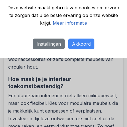
leveranciers die gespecialiseerd zijn in duurzame
Deze website maakt gebruik van cookies om ervoor
woondecoratie en interieurproducten. Door samen
te zorgen dat u de beste ervaring op onze website
te werken met een
groothandel interieur
die
krijgt.
Meer informatie
aandacht heeft voor milieuvriendelijke productie,
kun je in één keer een groot deel van je inrichting
Instellingen
Akkoord
duurzaam inkopen. Denk aan wanddecoratie van
natuurlijke materialen, hergebruikte
woonaccessoires of zelfs complete meubels van
circulair hout.
Hoe maak je je interieur
toekomstbestendig?
Een duurzaam interieur is niet alleen milieubewust,
maar ook flexibel. Kies voor modulaire meubels die
je makkelijk kunt aanpassen of verplaatsen.
Investeer in tijdloze ontwerpen die niet snel uit de
mode raken, en vermijd vluchtige trends. Zo hoef