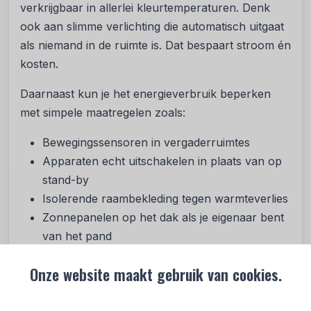
verkrijgbaar in allerlei kleurtemperaturen. Denk
ook aan slimme verlichting die automatisch uitgaat
als niemand in de ruimte is. Dat bespaart stroom én
kosten.
Daarnaast kun je het energieverbruik beperken
met simpele maatregelen zoals:
Bewegingssensoren in vergaderruimtes
Apparaten echt uitschakelen in plaats van op
stand-by
Isolerende raambekleding tegen warmteverlies
Zonnepanelen op het dak als je eigenaar bent
van het pand
Waar vind je duurzame
Onze website maakt gebruik van cookies.
interieuraccessoires?
Je hoeft echt niet alles zelf uit te zoeken. Er zijn