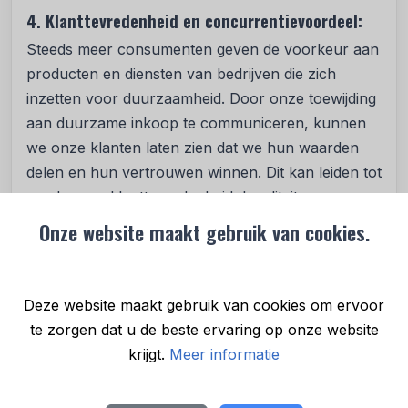
4. Klanttevredenheid en concurrentievoordeel:
Steeds meer consumenten geven de voorkeur aan
producten en diensten van bedrijven die zich
inzetten voor duurzaamheid. Door onze toewijding
aan duurzame inkoop te communiceren, kunnen
we onze klanten laten zien dat we hun waarden
delen en hun vertrouwen winnen. Dit kan leiden tot
een hogere klanttevredenheid, loyaliteit en een
concurrentievoordeel ten opzichte van bedrijven
Onze website maakt gebruik van cookies.
die zich minder bezighouden met duurzaamheid.
5. Maatschappelijke impact:
Deze website maakt gebruik van cookies om ervoor
Naast het verminderen van onze impact op het
te zorgen dat u de beste ervaring op onze website
milieu, kunnen we door duurzame inkoop ook een
krijgt.
Meer informatie
positieve bijdrage leveren aan sociale kwesties
zoals arbeidsrechten, eerlijke lonen en lokale