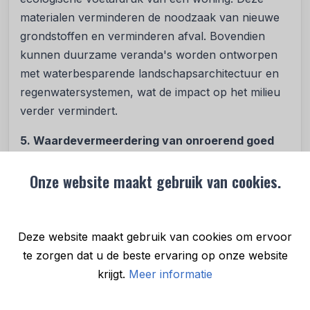
materialen verminderen de noodzaak van nieuwe
grondstoffen en verminderen afval. Bovendien
kunnen duurzame veranda's worden ontworpen
met waterbesparende landschapsarchitectuur en
regenwatersystemen, wat de impact op het milieu
verder vermindert.
5. Waardevermeerdering van onroerend goed
Een goed ontworpen en duurzame veranda kan de
Onze website maakt gebruik van cookies.
waarde van een woning aanzienlijk verhogen.
Potentiële kopers waarderen de extra leefruimte,
energie-efficiëntie en de milieuvriendelijke aspecten
Deze website maakt gebruik van cookies om ervoor
van duurzame woningverbeteringen. Het
te zorgen dat u de beste ervaring op onze website
investeren in een duurzame veranda kan dus niet
krijgt.
Meer informatie
alleen op korte termijn voordelen opleveren, maar
ook op lange termijn rendement bieden bij de