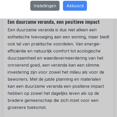
verkoop van het huis. De meeste mensen kiezen
Instellingen
Akkoord
trouwens voor een
veranda op maat gemaakt
.
Een duurzame veranda, een positieve impact
Een duurzame veranda is dus niet alleen een
esthetische toevoeging aan een woning, maar biedt
ook tal van praktische voordelen. Van energie-
efficiëntie en natuurlijk comfort tot ecologische
duurzaamheid en waardevermeerdering van het
onroerend goed, een veranda kan een slimme
investering zijn voor zowel het milieu als voor de
bewoners. Met de juiste planning en materialen
kan een duurzame veranda een positieve impact
hebben op zowel het dagelijks leven als op de
bredere gemeenschap die zich inzet voor een
groenere toekomst.