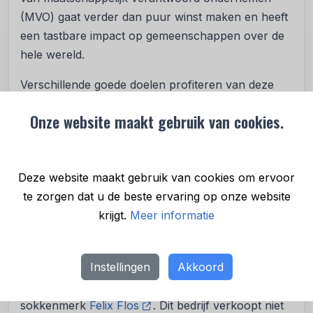
(MVO) gaat verder dan puur winst maken en heeft
een tastbare impact op gemeenschappen over de
hele wereld.
Verschillende goede doelen profiteren van deze
steun, waaronder organisaties die zich inzetten
Onze website maakt gebruik van cookies.
voor onderwijs, gezondheidszorg,
milieubescherming, gendergelijkheid en meer.
Bedrijven kiezen vaak goede doelen die aansluiten
Deze website maakt gebruik van cookies om ervoor
bij hun kernwaarden en zakelijke doelstellingen,
te zorgen dat u de beste ervaring op onze website
wat resulteert in een meer gerichte en effectieve
krijgt.
Meer informatie
ondersteuning.
Of kies een goed doel dat je persoonlijk raakt
Instellingen
Akkoord
Soms is het gekozen goede doel een persoonlijke
motivatie. Een mooie voorbeeld hiervan is het
sokkenmerk
Felix Flos
. Dit bedrijf verkoopt niet