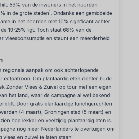
hilt: 59% van de inwoners in het noorden
1
5% in de grote steden
. Ondanks een gemiddelde
name in het noorden met 10% significant achter
n de 19-25% ligt. Toch staat 68% van de
er vleesconsumptie en steunt een meerderheid
n
 een regionale aanpak om ook achterlopende
r eetpatroon. Om plantaardig eten dichter bij de
k Zonder Vlees & Zuivel op tour met een eigen
 van het land, waar de campagne al wel bekend
rblijft. Door gratis plantaardige lunchgerechten
uwarden (4 maart), Groningen stad (5 maart) en
ien hoe lekker en veelzijdig plantaardig eten is.
pagne nog meer Nederlanders te overtuigen om
 vlees en zuivel te laten staan.