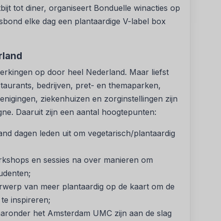
ijt tot diner, organiseert Bonduelle winacties op
rsbond elke dag een plantaardige V-label box
rland
kingen op door heel Nederland. Maar liefst
taurants, bedrijven, pret- en themaparken,
nigingen, ziekenhuizen en zorginstellingen zijn
e. Daaruit zijn een aantal hoogtepunten:
nd dagen leden uit om vegetarisch/plantaardig
rkshops en sessies na over manieren om
tudenten;
rwerp van meer plantaardig op de kaart om de
te inspireren;
waaronder het Amsterdam UMC zijn aan de slag