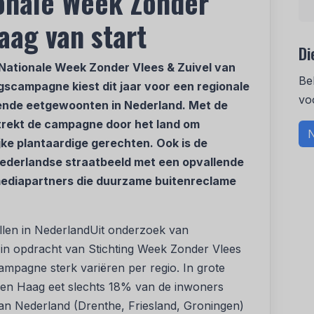
ionale Week Zonder
aag van start
Di
 Nationale Week Zonder Vlees & Zuivel van
Be
scampagne kiest dit jaar voor een regionale
vo
pende eetgewoonten in Nederland. Met de
trekt de campagne door het land om
N
jke plantaardige gerechten. Ook is de
ederlandse straatbeeld met een opvallende
ediapartners die duurzame buitenreclame
illen in NederlandUit onderzoek van
in opdracht van Stichting Week Zonder Vlees
ampagne sterk variëren per regio. In grote
en Haag eet slechts 18% van de inwoners
n van Nederland (Drenthe, Friesland, Groningen)