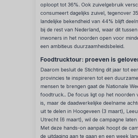
oploopt tot 36%. Ook zuivelgebruik versc
consumeert dagelijks zuivel, tegenover 3
landelijke bekendheid van 44% blijft deel
bij de rest van Nederland, waar dit tusse
inwoners in het noorden open voor mind
een ambitieus duurzaamheidsbeleid.
Foodtrucktour: proeven is gelove
Daarom besluit de Stichting dit jaar tot
provincies te inspireren tot een duurzame
mensen te brengen gaat de Nationale Wee
foodtruck.. De focus ligt op het noorden
is, maar de daadwerkelijke deelname achte
uit te delen in Hoogeveen (3 maart), Lee
Utrecht (6 maart), wil de campagne laten z
Met deze hands-on aanpak hoopt de cam
de uitdaging aan te gaan en een week lang