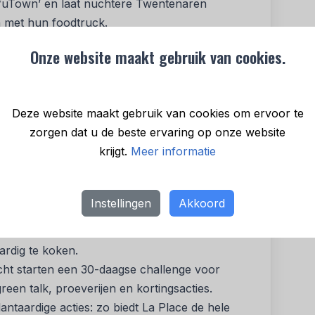
ofuTown’ en laat nuchtere Twentenaren
n met hun foodtruck.
arin drie influencers hun favoriete nieuwe
Onze website maakt gebruik van cookies.
ek beslist welk gerecht later dit jaar op het
p plantaardig genieten met een ‘Green Getaway’-
Deze website maakt gebruik van cookies om ervoor te
 toekomst’ menu en een plantaardige
zorgen dat u de beste ervaring op onze website
krijgt.
Meer informatie
ants en schoolkantines drie ‘vleesminderaar-
‘Conscious Carnivore’ – en laat gasten op al hun
kken wat bij hen past.
Instellingen
Akkoord
en grote cashbackactie op keukenapparaten,
 en instore promoties, waarbij consumenten
rdig te koken.
ht starten een 30-daagse challenge voor
en talk, proeverijen en kortingsacties.
ntaardige acties: zo biedt La Place de hele