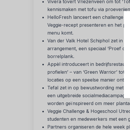
Vivera tovert Vriezenveen om tot ‘T
kennismaken met tofu via proeverije
HelloFresh lanceert een challenge wa
Veggie-recept presenteren en het publi
menu komt.
Van der Valk Hotel Schiphol zet in o
arrangement, een speciaal ‘Proef de
borrelplank.
Appèl introduceert in bedrijfsrestaur
profielen’ – van ‘Green Warrior’ tot 
locaties op een speelse manier ontde
Tefal zet in op bewustwording met e
een uitgebreide socialmediacampagne
worden geïnspireerd om meer plantaa
Veggie Challenge & Hogeschool Utrec
studenten en medewerkers met een gre
Partners organiseren de hele week pla